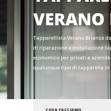
VERANO 
Tapparellista Verano Brianza da 
di riparazione e installazione ta
economico per privati e aziende
qualunque tipo di tapparella in
COSA FACCIAMO