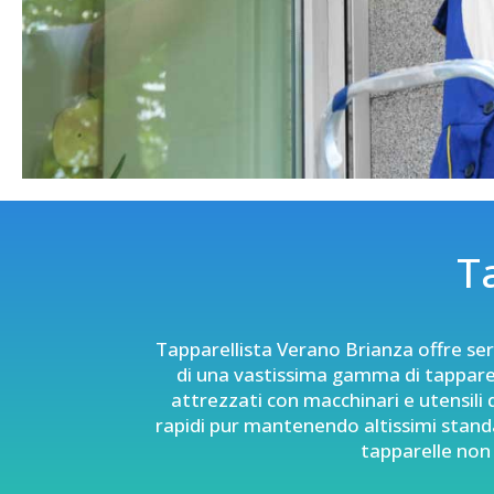
T
Tapparellista Verano Brianza offre serv
di una vastissima gamma di tapparell
attrezzati con macchinari e utensili d
rapidi pur mantenendo altissimi standa
tapparelle non e