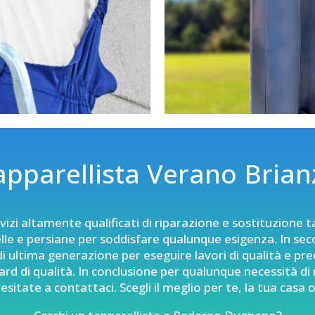
apparellista Verano Brian
izi altamente qualificati di
riparazione e sostituzione t
e e persiane per soddisfare qualunque esigenza. In seco
i ultima generazione per eseguire lavori di qualità e prec
rd di qualità. In conclusione per qualunque necessità di 
sitate a contattaci. Scegli il meglio per te, la tua casa o