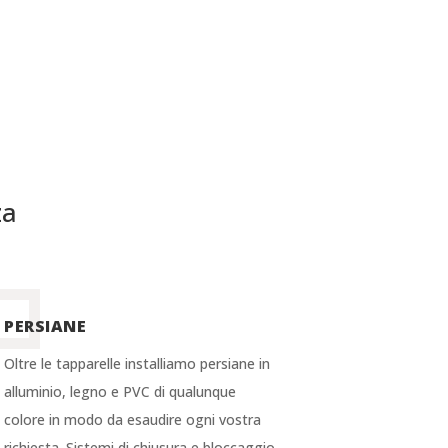
za
PERSIANE
Oltre le tapparelle installiamo persiane in
alluminio, legno e PVC di qualunque
colore in modo da esaudire ogni vostra
richiesta. Sistemi di chiusura e bloccaggio