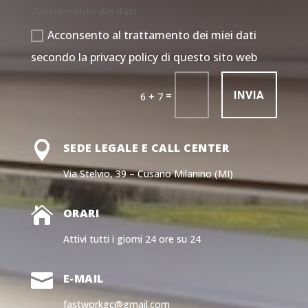
Trattamento dei dati
Acconsento al trattamento dei miei dati
secondo la privacy policy di questo sito web
INVIA
=
6 + 7

SEDE LEGALE E CALL CENTER
Via Stelvio, 39 – Cusano Milanino (MI)

ORARI
Attivi tutti i giorni 24 ore su 24

E-MAIL
fastworkgc@gmail.com