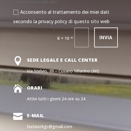
Trattamento dei dati
Acconsento al trattamento dei miei dati
secondo la privacy policy di questo sito web
INVIA
=
8 + 10

SEDE LEGALE E CALL CENTER
Via Stelvio, 39 – Cusano Milanino (MI)

ORARI
Attivi tutti i giorni 24 ore su 24

E-MAIL
fastworkgc@gmail.com