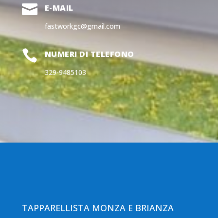

E-MAIL
fastworkgc@gmail.com

NUMERI DI TELEFONO
329-9485103
TAPPARELLISTA MONZA E BRIANZA