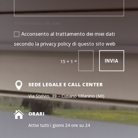
Trattamento dei dati
Acconsento al trattamento dei miei dati
secondo la privacy policy di questo sito web
INVIA
=
15 + 1

SEDE LEGALE E CALL CENTER
Via Stelvio, 39 – Cusano Milanino (MI)

ORARI
Attivi tutti i giorni 24 ore su 24