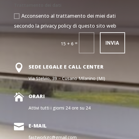
Trattamento dei dati
Acconsento al trattamento dei miei dati
secondo la privacy policy di questo sito web
INVIA
=
15 + 6

SEDE LEGALE E CALL CENTER
Via Stelvio, 39 – Cusano Milanino (MI)

ORARI
Attivi tutti i giorni 24 ore su 24

E-MAIL
fastworkgc@gmail.com